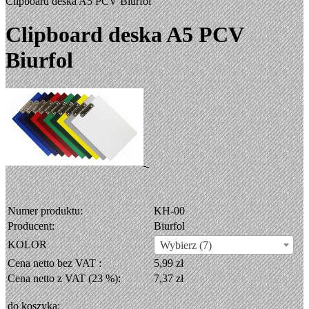
Clipboard deska A5 PCV Biurfol
Clipboard deska A5 PCV
Biurfol
Numer produktu:
KH-00
Producent:
Biurfol
KOLOR
Wybierz (7)
Cena netto bez VAT :
5,99 zł
Cena netto z VAT (23 %):
7,37 zł
do koszyka: