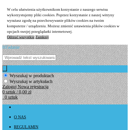
W celu ułatwienia użytkownikom korzystanie z naszego serwisu
wykorzystujemy pliki cookies. Poprzez korzystanie z naszej witryny
wyrażasz zgodę na przechowywanie plików cookies na twoim
komputerze / urządzeniu. Możesz zmienić ustawienia plików cookies w
opcjach swojej przeglądarki internetowej.
Odrzuć wszystkie
Zamknij
Hľadanie
Wyszukaj w produktach
Wyszukaj w artykułach
Zaloguj
Nowa rejestracja
0 sztuk / 0,00 zł
0 sztuk
O NAS
REGULAMIN