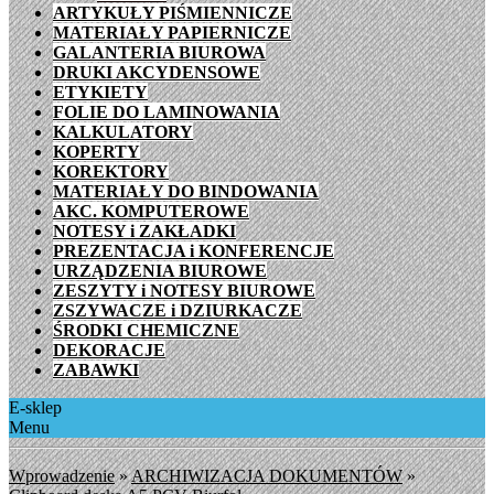
ARTYKUŁY PIŚMIENNICZE
MATERIAŁY PAPIERNICZE
GALANTERIA BIUROWA
DRUKI AKCYDENSOWE
ETYKIETY
FOLIE DO LAMINOWANIA
KALKULATORY
KOPERTY
KOREKTORY
MATERIAŁY DO BINDOWANIA
AKC. KOMPUTEROWE
NOTESY i ZAKŁADKI
PREZENTACJA i KONFERENCJE
URZĄDZENIA BIUROWE
ZESZYTY i NOTESY BIUROWE
ZSZYWACZE i DZIURKACZE
ŚRODKI CHEMICZNE
DEKORACJE
ZABAWKI
E-sklep
Menu
Wprowadzenie
»
ARCHIWIZACJA DOKUMENTÓW
»