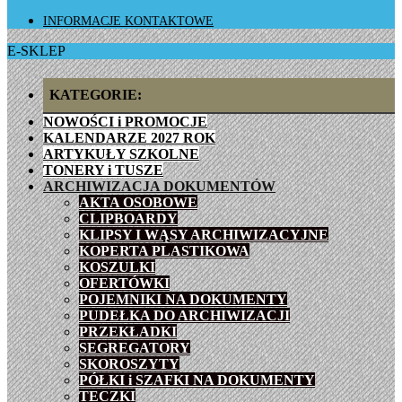
INFORMACJE KONTAKTOWE
E-SKLEP
KATEGORIE:
NOWOŚCI i PROMOCJE
KALENDARZE 2027 ROK
ARTYKUŁY SZKOLNE
TONERY i TUSZE
ARCHIWIZACJA DOKUMENTÓW
AKTA OSOBOWE
CLIPBOARDY
KLIPSY I WĄSY ARCHIWIZACYJNE
KOPERTA PLASTIKOWA
KOSZULKI
OFERTÓWKI
POJEMNIKI NA DOKUMENTY
PUDEŁKA DO ARCHIWIZACJI
PRZEKŁADKI
SEGREGATORY
SKOROSZYTY
PÓŁKI i SZAFKI NA DOKUMENTY
TECZKI